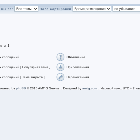
емы за:
Поле сортировки
сти: 1
х сообщений
Объявление
 сообщений [ Популярная тема ]
Прилепленная
 сообщений [ Тема закрыта ]
Перенесённая
owered by
phpBB
© 2015 AMTIG Serviss :: Designed by
amtig.com
:: Часовой пояс: UTC + 2 ча