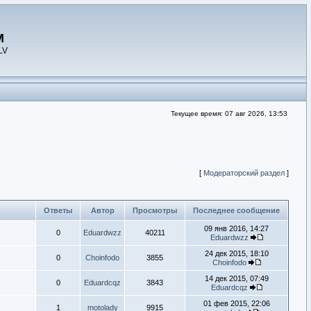
M
LV
Текущее время: 07 авг 2026, 13:53
[
Модераторский раздел
]
Ответы
Автор
Просмотры
Последнее сообщение
09 янв 2016, 14:27
0
Eduardwzz
40211
Eduardwzz
24 дек 2015, 18:10
0
Choinfodo
3855
Choinfodo
14 дек 2015, 07:49
0
Eduardcqz
3843
Eduardcqz
01 фев 2015, 22:06
1
motolady
9915