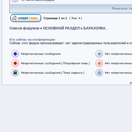
Показать т
Страница
1
из
1
[ Тем: 4 ]
Список форумов
»
ОСНОВНОЙ РАЗДЕЛ
»
БАРАХОЛКА.
Кто сейчас на конференции
Сейчас этот форум просматривают: нет зарегистрированных пользователей и го
Непрочитанные сообщения
Нет непрочитанны
Непрочитанные сообщения [ Популярная тема ]
Нет непрочитанных
Непрочитанные сообщения [ Тема закрыта ]
Нет непрочитанных
P