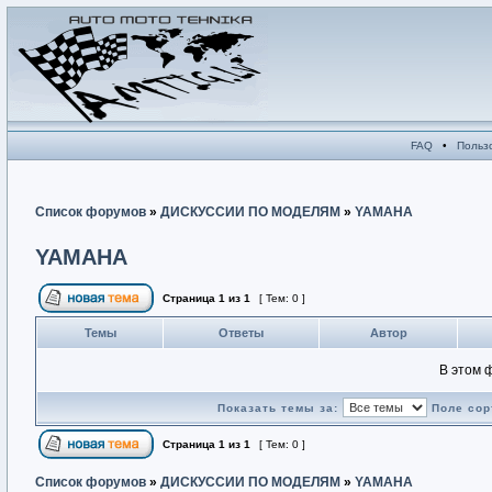
FAQ
•
Польз
Список форумов
»
ДИСКУССИИ ПО МОДЕЛЯМ
»
YAMAHA
YAMAHA
Страница
1
из
1
[ Тем: 0 ]
Темы
Ответы
Автор
В этом 
Показать темы за:
Поле сор
Страница
1
из
1
[ Тем: 0 ]
Список форумов
»
ДИСКУССИИ ПО МОДЕЛЯМ
»
YAMAHA